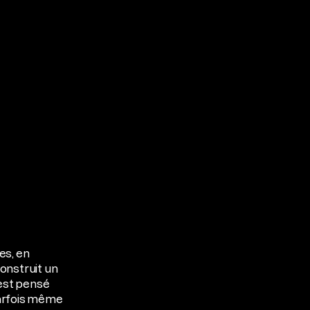
es, en
onstruit un
 est pensé
parfois même