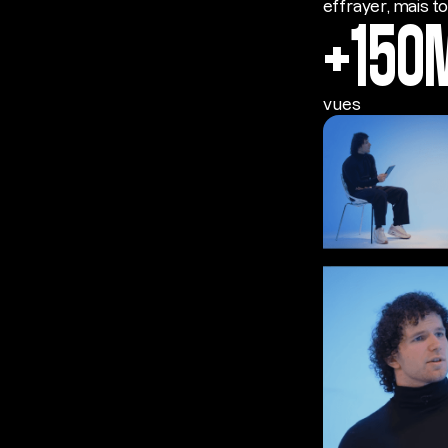
effrayer, mais t
+150
vues