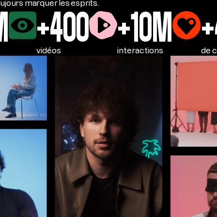
oujours marquer les esprits.
M
+400
+10M
+
vidéos
interactions
de c