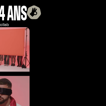
4 ANS
ollab