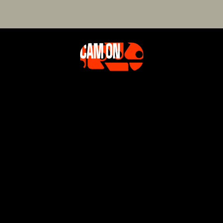
Noa est un créateur qui repousse sans cesse le
des concepts aussi variés qu’audacieux, à trave
formats digitaux multiples.
DIO